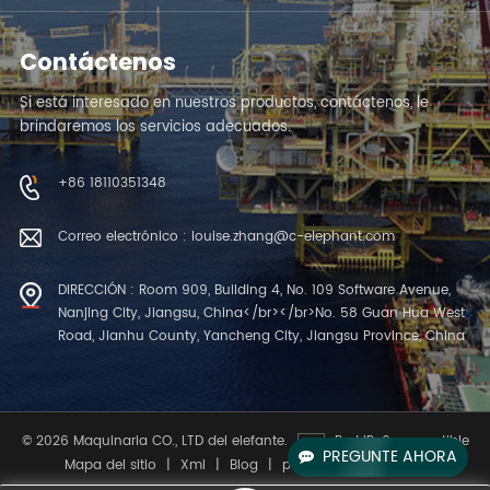
Contáctenos
Si está interesado en nuestros productos, contáctenos, le
brindaremos los servicios adecuados.
+86 18110351348
Correo electrónico : louise.zhang@c-elephant.com
DIRECCIÓN : Room 909, Building 4, No. 109 Software Avenue,
Nanjing City, Jiangsu, China</br></br>No. 58 Guan Hua West
Road, Jianhu County, Yancheng City, Jiangsu Province, China
© 2026 Maquinaria CO., LTD del elefante.
Red IPv6 compatible
PREGUNTE AHORA
Mapa del sitio
|
Xml
|
Blog
|
política de privacidad