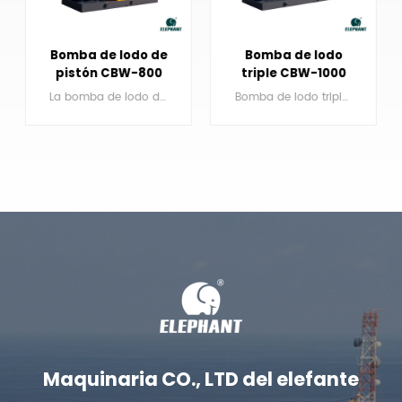
Bomba de lodo de
Bomba de lodo
pistón CBW-800
triple CBW-1000
para disco duro de
para disco duro de
La bomba de lodo de pistón CBW-800 para plataforma de perforación funciona principalmente con la plataforma de perforación de aproximadamente 90 toneladas.
Bomba de lodo triplex horizontal CBW-1000 Trabaja principalmente con la plataforma de perforación de alrededor de 100 toneladas.
90 toneladas
100 toneladas
APRENDE MÁS
APRENDE MÁS
Maquinaria CO., LTD del elefante