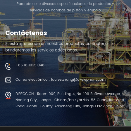
Para ofrecerle diversas especificaciones de productos y
servicios de bombas de pistón y émbolo.
Contáctenos
Si está interesado en nuestros productos, contáctenos, le
brindaremos los servicios adecuados.
+86 18110351348
Correo electrónico : louise.zhang@c-elephant.com
DIRECCIÓN : Room 909, Building 4, No. 109 Software Avenue,
Nanjing City, Jiangsu, China</br></br>No. 58 Guan Hua West
Road, Jianhu County, Yancheng City, Jiangsu Province, China