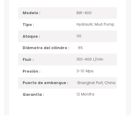
BW-400
Modelo :
Hydraulic Mud Pump
Tipo :
110
Ataque :
85
Diámetro del cilindro :
150-400 L/min
Fluir :
3-10 Mpa
Presión :
Shanghai Port, China
Puerto de embarque :
12 Months
Garantía :