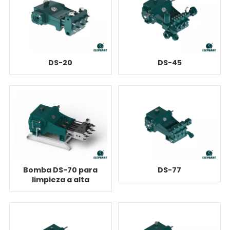
DS-20
DS-45
Bomba DS-70 para
DS-77
limpieza a alta
presión de minería
de carbón en
yacimientos
petrolíferos