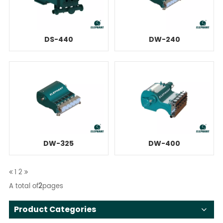
DS-440
DW-240
DW-325
DW-400
1
2
A total of
2
pages
Product Categories