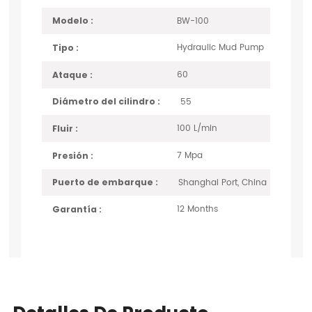
BW-100
Modelo :
Hydraulic Mud Pump
Tipo :
60
Ataque :
55
Diámetro del cilindro :
100 L/min
Fluir :
7 Mpa
Presión :
Shanghai Port, China
Puerto de embarque :
12 Months
Garantía :