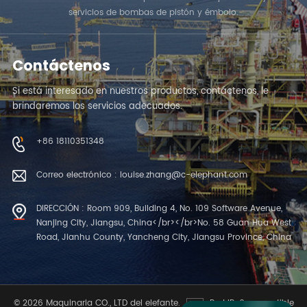
servicios de bombas de pistón y émbolo.
Contáctenos
Si está interesado en nuestros productos, contáctenos, le
brindaremos los servicios adecuados.
+86 18110351348
Correo electrónico : louise.zhang@c-elephant.com
DIRECCIÓN : Room 909, Building 4, No. 109 Software Avenue,
Nanjing City, Jiangsu, China</br></br>No. 58 Guan Hua West
Road, Jianhu County, Yancheng City, Jiangsu Province, China
© 2026 Maquinaria CO., LTD del elefante.
Red IPv6 compatible