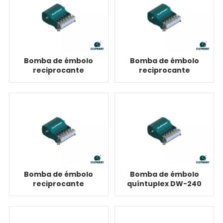
Bomba de émbolo
Bomba de émbolo
reciprocante
reciprocante
quíntuplex DW-240
quíntuple DW-240
para inyección
para
química
desfosforación de
acero
Bomba de émbolo
Bomba de émbolo
reciprocante
quíntuplex DW-240
quíntuplex DW-240
para inyección de
para ósmosis
CO2
inversa