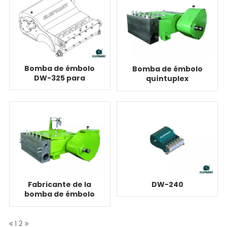
Bomba de émbolo
Bomba de émbolo
DW-325 para
quíntuplex
inyección de agua
reciprocante
350Q-5
Fabricante de la
DW-240
bomba de émbolo
quíntuplex 415Q-5
1
2