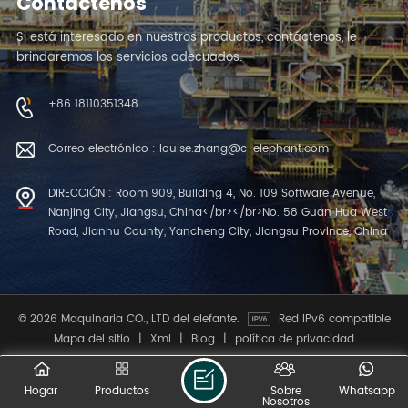
Contáctenos
Si está interesado en nuestros productos, contáctenos, le
brindaremos los servicios adecuados.
+86 18110351348
Correo electrónico : louise.zhang@c-elephant.com
DIRECCIÓN : Room 909, Building 4, No. 109 Software Avenue,
Nanjing City, Jiangsu, China</br></br>No. 58 Guan Hua West
Road, Jianhu County, Yancheng City, Jiangsu Province, China
© 2026 Maquinaria CO., LTD del elefante.
Red IPv6 compatible
Mapa del sitio
|
Xml
|
Blog
|
política de privacidad
Hogar
Productos
Sobre
Whatsapp
Nosotros