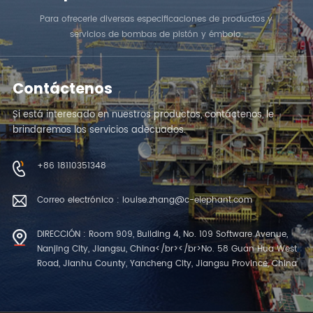
Para ofrecerle diversas especificaciones de productos y
servicios de bombas de pistón y émbolo.
Contáctenos
Si está interesado en nuestros productos, contáctenos, le
brindaremos los servicios adecuados.
+86 18110351348
Correo electrónico : louise.zhang@c-elephant.com
DIRECCIÓN : Room 909, Building 4, No. 109 Software Avenue,
Nanjing City, Jiangsu, China</br></br>No. 58 Guan Hua West
Road, Jianhu County, Yancheng City, Jiangsu Province, China