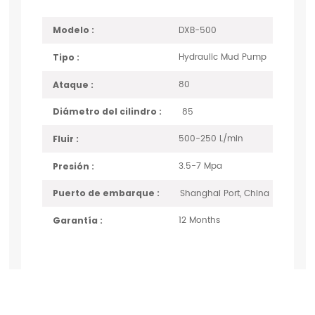
DXB-500
Modelo :
Hydraulic Mud Pump
Tipo :
80
Ataque :
85
Diámetro del cilindro :
500-250 L/min
Fluir :
3.5-7 Mpa
Presión :
Shanghai Port, China
Puerto de embarque :
12 Months
Garantía :