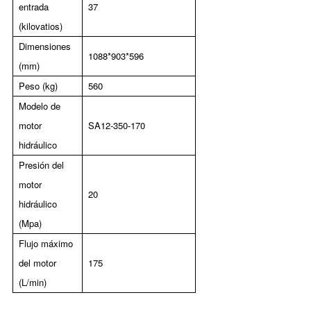
entrada
37
(kilovatios)
Dimensiones
1088*903*596
(mm)
Peso (kg)
560
Modelo de
motor
SA12-350-170
hidráulico
Presión del
motor
20
hidráulico
(Mpa)
Flujo máximo
del motor
175
(L/min)