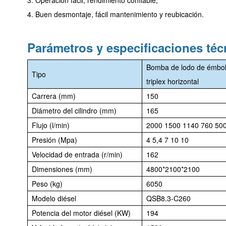
3. Operación fácil, rendimiento confiable;
4. Buen desmontaje, fácil mantenimiento y reubicación.
Parámetros y especificaciones téc
Bomba de lodo de émbolo
Tipo
triplex horizontal
Carrera (mm)
150
Diámetro del cilindro (mm)
165
Flujo (l/min)
2000 1500 1140 760 50
Presión (Mpa)
4 5,4 7 10 10
Velocidad de entrada (r/min)
162
Dimensiones (mm)
4800*2100*2100
Peso (kg)
6050
Modelo diésel
QSB8.3-C260
Potencia del motor diésel (KW)
194