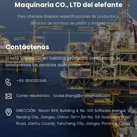
Maquinaria CO., LTD del elefante
Para ofrecerle diversas especificaciones de productos y
servicios de bombas de pistón y émbolo.
Contáctenos
Si está interesado en nuestros productos, contáctenos, le
brindaremos los servicios adecuados.
+86 18110351348
Correo electrónico : louise.zhang@c-elephant.com
DIRECCIÓN : Room 909, Building 4, No. 109 Software Avenue,
Nanjing City, Jiangsu, China</br></br>No. 58 Guan Hua West
Road, Jianhu County, Yancheng City, Jiangsu Province, China