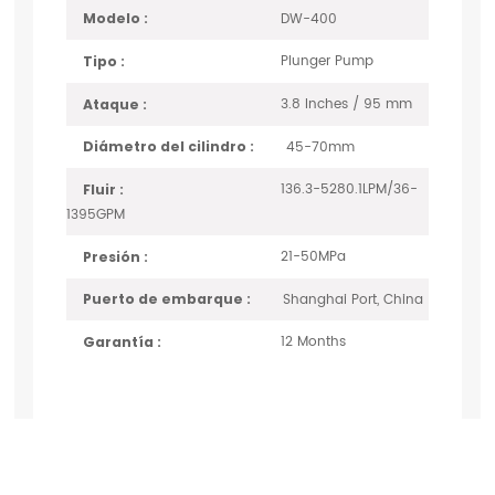
DW-400
Modelo :
Plunger Pump
Tipo :
3.8 Inches / 95 mm
Ataque :
45-70mm
Diámetro del cilindro :
136.3-5280.1LPM/36-
Fluir :
1395GPM
21-50MPa
Presión :
Shanghai Port, China
Puerto de embarque :
12 Months
Garantía :