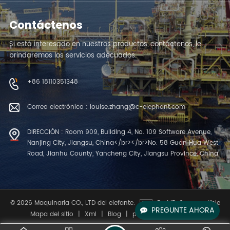
Contáctenos
Si está interesado en nuestros productos, contáctenos, le
brindaremos los servicios adecuados.
+86 18110351348
Correo electrónico : louise.zhang@c-elephant.com
DIRECCIÓN : Room 909, Building 4, No. 109 Software Avenue,
Nanjing City, Jiangsu, China</br></br>No. 58 Guan Hua West
Road, Jianhu County, Yancheng City, Jiangsu Province, China
© 2026 Maquinaria CO., LTD del elefante.
Red IPv6 compatible
PREGUNTE AHORA
Mapa del sitio
|
Xml
|
Blog
|
política de privacidad