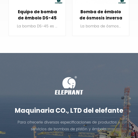
Bomba de émbolo
Bomba
de ósmosis inversa
presurizadora de
triplex DS-25
agua por ósmosis
La bomba de ósmosis inversa DS-25 es una bomba de émbolo reciprocante triplex de simple efecto.
La bomba DS-77 es una bomba de émbolo reciprocante triplex de simple efecto.
inversa triplex DS-
77
APRENDE MÁS
APRENDE MÁS
Maquinaria CO., LTD del elefante
Para ofrecerle diversas especificaciones de productos y
servicios de bombas de pistón y émbolo.