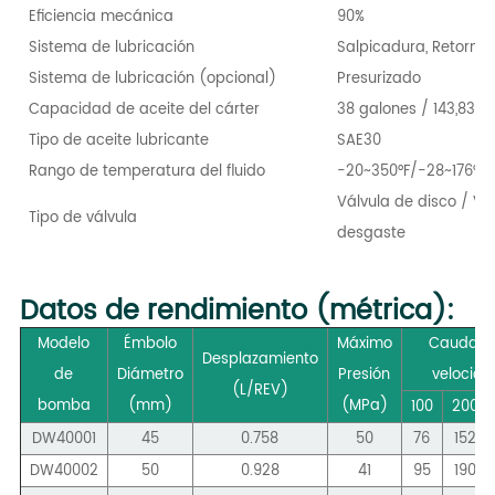
Eficiencia mecánica
90%
Sistema de lubricación
Salpicadura, Retorno
Sistema de lubricación (opcional)
Presurizado
Capacidad de aceite del cárter
38 galones / 143,83 L
Tipo de aceite lubricante
SAE30
Rango de temperatura del fluido
-20~350°F/-28~176°C
Válvula de disco / Vál
Tipo de válvula
desgaste
Datos de rendimiento (métrica):
Modelo
Émbolo
Máximo
Caudal d
Desplazamiento
de
Diámetro
Presión
velocid
(L/REV)
bomba
(mm)
(
MPa
)
100
200
DW40001
45
0.758
50
76
152
DW40002
50
0.928
41
95
190