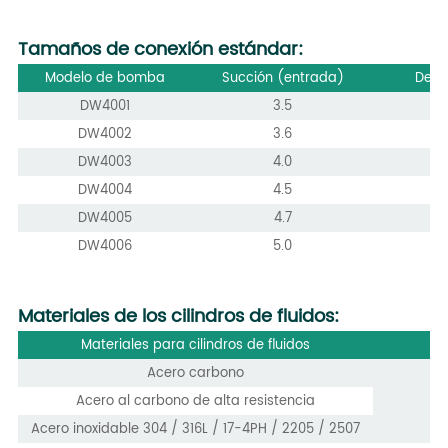
Tamaños de conexión estándar:
Modelo de bomba
Succión (entrada)
Desc
DW4001
3.5
DW4002
3.6
DW4003
4.0
DW4004
4.5
DW4005
4.7
DW4006
5.0
Materiales de los cilindros de fluidos:
Materiales para cilindros de fluidos
Acero carbono
Acero al carbono de alta resistencia
Acero inoxidable 304 / 316L / 17-4PH / 2205 / 2507