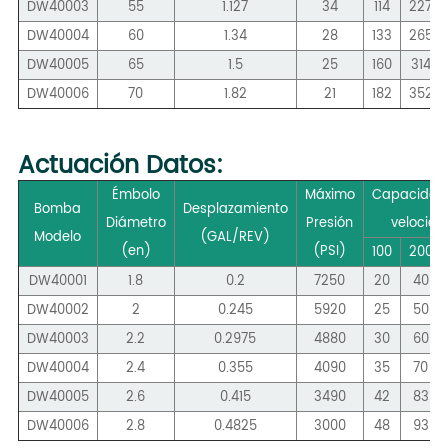
DW40003
55
1.127
34
114
227
DW40004
60
1.34
28
133
265
DW40005
65
1.5
25
160
314
DW40006
70
1.82
21
182
352
Actuación
Datos:
Émbolo
Máximo
Capacidad
Bomba
Desplazamiento
Diámetro
Presión
velocid
Modelo
(GAL/REV)
(en)
(PSI)
100
200
DW40001
1.8
0.2
7250
20
40
DW40002
2
0.245
5920
25
50
DW40003
2.2
0.2975
4880
30
60
DW40004
2.4
0.355
4090
35
70
DW40005
2.6
0.415
3490
42
83
DW40006
2.8
0.4825
3000
48
93