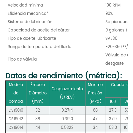
Velocidad mínima
100 RPM
Eficiencia mecánica*
90%
Sistema de lubricación
Salpicadura, 
Capacidad de aceite del cárter
9 galones / 34
Tipo de aceite lubricante
SAE30
Rango de temperatura del fluido
-20~350 °F/-2
Válvula de dis
Tipo de válvula
desgaste
Datos de rendimiento (métrica):
Modelo
Émbolo
Máximo
Caudal de 
Desplazamiento
de
Diámetro
Presión
(L/REV)
bomba
(mm)
(
MPa
)
100
200
DS19010
32
0.2714
68
27.3
53.0
DS19012
38
0.3910
47
37.9
79,5
DS19014
44
0.5322
34
53.0
106.0