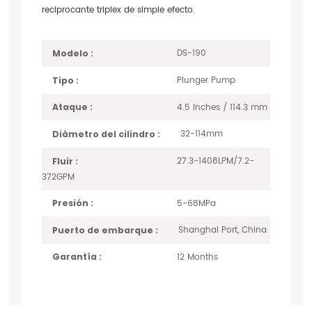
reciprocante triplex de simple efecto.
DS-190
Modelo :
Plunger Pump
Tipo :
4.5 Inches / 114.3 mm
Ataque :
32-114mm
Diámetro del cilindro :
27.3-1408LPM/7.2-
Fluir :
372GPM
5-68MPa
Presión :
Shanghai Port, China
Puerto de embarque :
12 Months
Garantía :