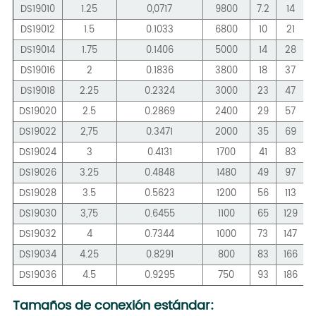
DS19010
1.25
0,0717
9800
7.2
14
DS19012
1.5
0.1033
6800
10
21
DS19014
1.75
0.1406
5000
14
28
DS19016
2
0.1836
3800
18
37
DS19018
2.25
0.2324
3000
23
47
DS19020
2.5
0.2869
2400
29
57
DS19022
2,75
0.3471
2000
35
69
DS19024
3
0.4131
1700
41
83
DS19026
3.25
0.4848
1480
49
97
DS19028
3.5
0.5623
1200
56
113
DS19030
3,75
0.6455
1100
65
129
DS19032
4
0.7344
1000
73
147
DS19034
4.25
0.8291
800
83
166
DS19036
4.5
0.9295
750
93
186
Tamaños de conexión estándar: