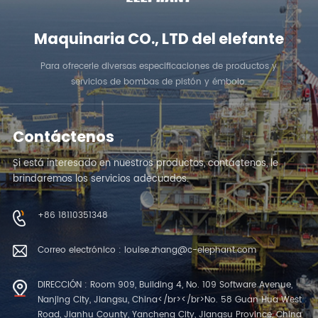
Maquinaria CO., LTD del elefante
Para ofrecerle diversas especificaciones de productos y
servicios de bombas de pistón y émbolo.
Contáctenos
Si está interesado en nuestros productos, contáctenos, le
brindaremos los servicios adecuados.
+86 18110351348
Correo electrónico : louise.zhang@c-elephant.com
DIRECCIÓN : Room 909, Building 4, No. 109 Software Avenue,
Nanjing City, Jiangsu, China</br></br>No. 58 Guan Hua West
Road, Jianhu County, Yancheng City, Jiangsu Province, China