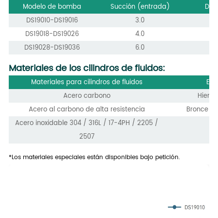
Modelo de bomba
Succión (entrada)
Des
DS19010-DS19016
3.0
DS19018-DS19026
4.0
DS19028-DS19036
6.0
Materiales de los cilindros de fluidos:
Materiales para cilindros de fluidos
Ele
Acero carbono
Hierro
Acero al carbono de alta resistencia
Bronce de
Acero inoxidable 304 / 316L / 17-4PH / 2205 /
2507
*Los materiales especiales están disponibles bajo petición.