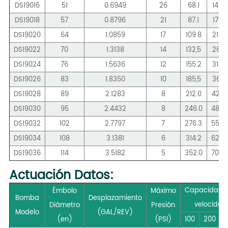
DS19016
51
0.6949
26
68.1
140.0
DS19018
57
0.8796
21
87.1
177.9
DS19020
64
1.0859
17
109.8
215.7
DS19022
70
1.3138
14
132,5
261.2
DS19024
76
1.5636
12
155.2
314.2
DS19026
83
1.8350
10
185,5
367.1
DS19028
89
2.1283
8
212.0
427,
DS19030
95
2.4432
8
246.0
488.
DS19032
102
2.7797
7
276.3
556.
DS19034
108
3.1381
6
314.2
628.
DS19036
114
3.5182
5
352.0
704.
Actuación
Datos:
Capacidad 
Émbolo
Máximo
Bomba
Desplazamiento
velocidad
Diámetro
Presión
Modelo
(GAL/REV)
(en)
(PSI)
100
200