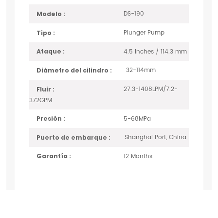
DS-190
Modelo :
Plunger Pump
Tipo :
4.5 Inches / 114.3 mm
Ataque :
32-114mm
Diámetro del cilindro :
27.3-1408LPM/7.2-
Fluir :
372GPM
5-68MPa
Presión :
Shanghai Port, China
Puerto de embarque :
12 Months
Garantía :