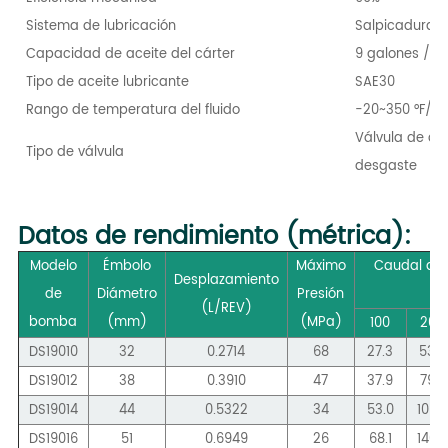
Sistema de lubricación
Salpicadura, 
Capacidad de aceite del cárter
9 galones / 34
Tipo de aceite lubricante
SAE30
Rango de temperatura del fluido
-20~350 °F/-2
Válvula de dis
Tipo de válvula
desgaste
Datos de rendimiento (métrica):
Modelo
Émbolo
Máximo
Caudal de 
Desplazamiento
de
Diámetro
Presión
(L/REV)
bomba
(mm)
(
MPa
)
100
200
DS19010
32
0.2714
68
27.3
53.0
DS19012
38
0.3910
47
37.9
79,5
DS19014
44
0.5322
34
53.0
106.0
DS19016
51
0.6949
26
68.1
140.0