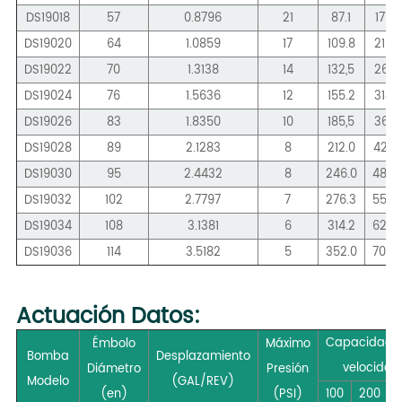
DS19018
57
0.8796
21
87.1
177.9
DS19020
64
1.0859
17
109.8
215.7
DS19022
70
1.3138
14
132,5
261.2
DS19024
76
1.5636
12
155.2
314.2
DS19026
83
1.8350
10
185,5
367.1
DS19028
89
2.1283
8
212.0
427,
DS19030
95
2.4432
8
246.0
488.
DS19032
102
2.7797
7
276.3
556.
DS19034
108
3.1381
6
314.2
628.
DS19036
114
3.5182
5
352.0
704.
Actuación
Datos:
Capacidad 
Émbolo
Máximo
Bomba
Desplazamiento
velocidad
Diámetro
Presión
Modelo
(GAL/REV)
(en)
(PSI)
100
200