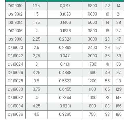
DS19010
1.25
0,0717
9800
7.2
14
DS19012
1.5
0.1033
6800
10
21
DS19014
1.75
0.1406
5000
14
28
DS19016
2
0.1836
3800
18
37
DS19018
2.25
0.2324
3000
23
47
DS19020
2.5
0.2869
2400
29
57
DS19022
2,75
0.3471
2000
35
69
DS19024
3
0.4131
1700
41
83
DS19026
3.25
0.4848
1480
49
97
DS19028
3.5
0.5623
1200
56
113
DS19030
3,75
0.6455
1100
65
129
DS19032
4
0.7344
1000
73
147
DS19034
4.25
0.8291
800
83
166
DS19036
4.5
0.9295
750
93
186