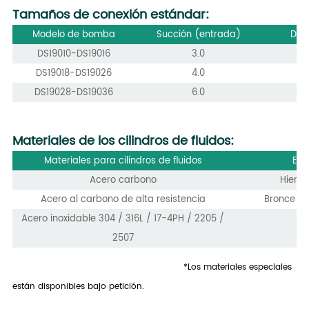
Tamaños de conexión estándar:
Modelo de bomba
Succión (entrada)
Des
DS19010-DS19016
3.0
DS19018-DS19026
4.0
DS19028-DS19036
6.0
Materiales de los cilindros de fluidos:
Materiales para cilindros de fluidos
Ele
Acero carbono
Hierro
Acero al carbono de alta resistencia
Bronce de
Acero inoxidable 304 / 316L / 17-4PH / 2205 /
2507
*Los materiales especiales
están disponibles bajo petición.