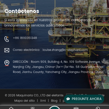
Contáctenos
Si está interesado en nuestros productos, contáctenos, le
brindaremos los servicios adecuados.
+86 18110351348
Correo electrónico : louise.zhang@c-elephant.com
DIRECCIÓN : Room 909, Building 4, No. 109 Software Avenue,
Nanjing City, Jiangsu, China</br></br>No. 58 Guan Hua West
Road, Jianhu County, Yancheng City, Jiangsu Province, China
© 2026 Maquinaria CO., LTD del elefante.
Red IPv6 compatible
PREGUNTE AHORA
Mapa del sitio
|
Xml
|
Blog
|
política de privacidad