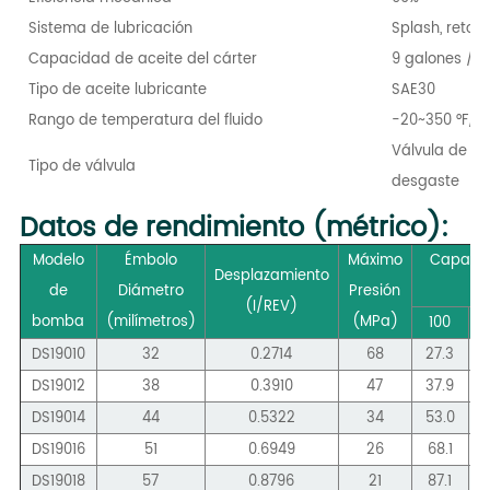
Sistema de lubricación
Splash, retor
Capacidad de aceite del cárter
9 galones / 34
Tipo de aceite lubricante
SAE30
Rango de temperatura del fluido
-20~350 °F/-
Válvula de dis
Tipo de válvula
desgaste
Datos de rendimiento (métrico):
Modelo
Émbolo
Máximo
Capacid
Desplazamiento
de
Diámetro
Presión
(I/REV)
bomba
(milímetros)
(
MPa
)
100
DS19010
32
0.2714
68
27.3
5
DS19012
38
0.3910
47
37.9
7
DS19014
44
0.5322
34
53.0
1
DS19016
51
0.6949
26
68.1
1
DS19018
57
0.8796
21
87.1
1