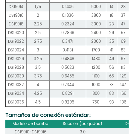
DS19014
1,75
0.1406
5000
14
28
DS19016
2
0.1836
3800
18
37
DS19018
2.25
0.2324
3000
23
47
DS19020
2.5
0.2869
2400
29
57
DS19022
2.75
0.3471
2000
35
69
DS19024
3
0.4131
1700
41
83
DS19026
3.25
0.4848
1480
49
97
DS19028
3.5
0.5623
1200
56
113
DS19030
3.75
0.6455
1100
65
129
DS19032
4
0.7344
1000
73
147
DS19034
4.25
0.8291
800
83
166
DS19036
4.5
0.9295
750
93
186
Tamaños de conexión estándar:
Modelo de bomba
Succión (pulgadas)
Des
DS19010-DS19016
3.0