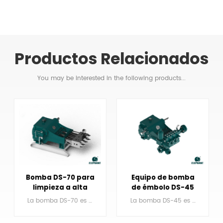
Productos Relacionados
You may be interested in the following products...
Bomba DS-70 para
Equipo de bomba
limpieza a alta
de émbolo DS-45
presión de minería
para inyección de
La bomba DS-70 es una bomba de émbolo alternativo triplex de simple efecto.
La bomba DS-45 es una bomba de émbolo alternativo triplex de simple efecto.
de carbón en
agua
yacimientos