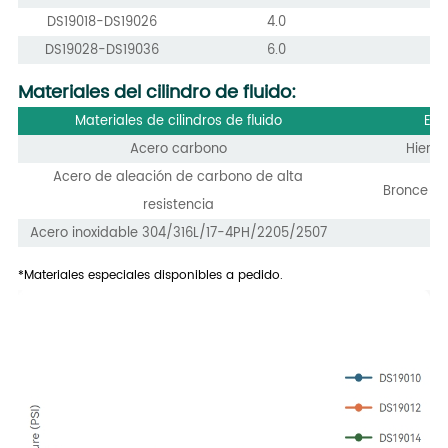
DS19018-DS19026
4.0
DS19028-DS19036
6.0
Materiales del cilindro de fluido:
Materiales de cilindros de fluido
Ele
Acero carbono
Hierro
Acero de aleación de carbono de alta
Bronce de
resistencia
Acero inoxidable 304/316L/17-4PH/2205/2507
*Materiales especiales disponibles a pedido.