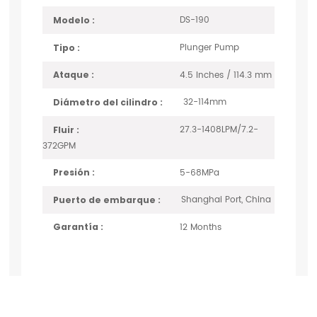
DS-190
Modelo :
Plunger Pump
Tipo :
4.5 Inches / 114.3 mm
Ataque :
32-114mm
Diámetro del cilindro :
27.3-1408LPM/7.2-
Fluir :
372GPM
5-68MPa
Presión :
Shanghai Port, China
Puerto de embarque :
12 Months
Garantía :