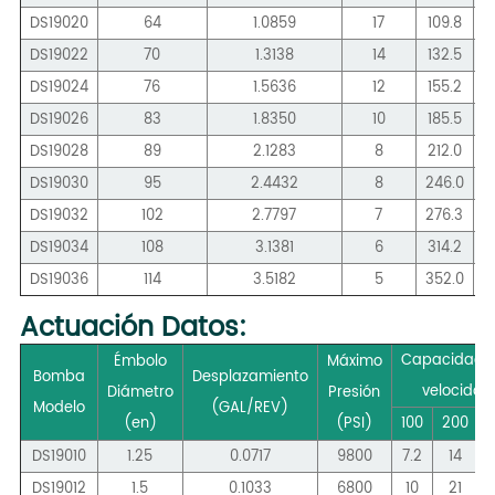
DS19020
64
1.0859
17
109.8
2
DS19022
70
1.3138
14
132.5
2
DS19024
76
1.5636
12
155.2
3
DS19026
83
1.8350
10
185.5
3
DS19028
89
2.1283
8
212.0
4
DS19030
95
2.4432
8
246.0
4
DS19032
102
2.7797
7
276.3
5
DS19034
108
3.1381
6
314.2
6
DS19036
114
3.5182
5
352.0
7
Actuación
Datos:
Capacidad 
Émbolo
Máximo
Bomba
Desplazamiento
velocidad
Diámetro
Presión
Modelo
(GAL/REV)
(en)
(PSI)
100
200
DS19010
1.25
0.0717
9800
7.2
14
DS19012
1.5
0.1033
6800
10
21