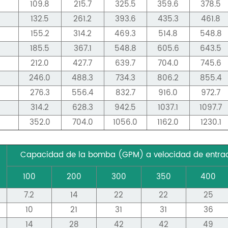
109.8
215.7
325.5
359.6
378.5
132.5
261.2
393.6
435.3
461.8
155.2
314.2
469.3
514.8
548.8
185.5
367.1
548.8
605.6
643.5
212.0
427.7
639.7
704.0
745.6
246.0
488.3
734.3
806.2
855.4
276.3
556.4
832.7
916.0
972.7
314.2
628.3
942.5
1037.1
1097.7
352.0
704.0
1056.0
1162.0
1230.1
Capacidad de la bomba (GPM) a velocidad de entra
100
200
300
350
400
7.2
14
22
22
25
10
21
31
31
36
14
28
42
42
49