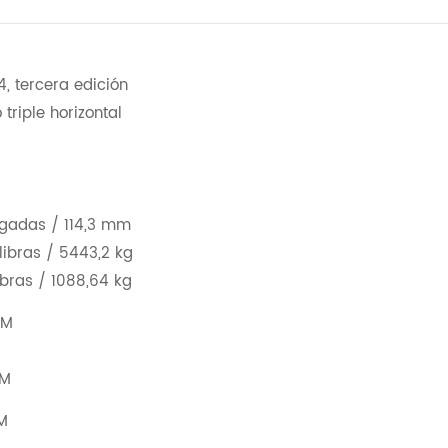
, tercera edición
triple horizontal
lgadas / 114,3 mm
libras / 5443,2 kg
ibras / 1088,64 kg
PM
PM
M