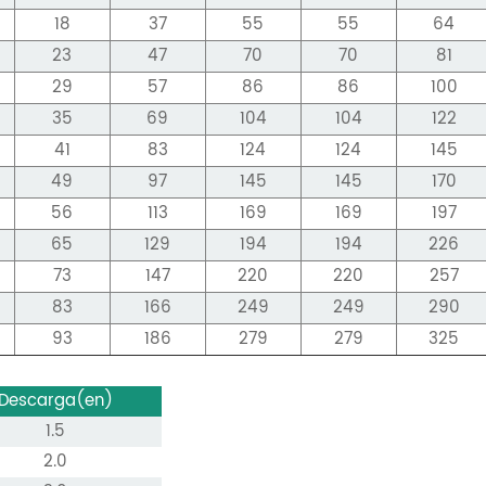
18
37
55
55
64
23
47
70
70
81
29
57
86
86
100
35
69
104
104
122
41
83
124
124
145
49
97
145
145
170
56
113
169
169
197
65
129
194
194
226
73
147
220
220
257
83
166
249
249
290
93
186
279
279
325
Descarga(en)
1.5
2.0