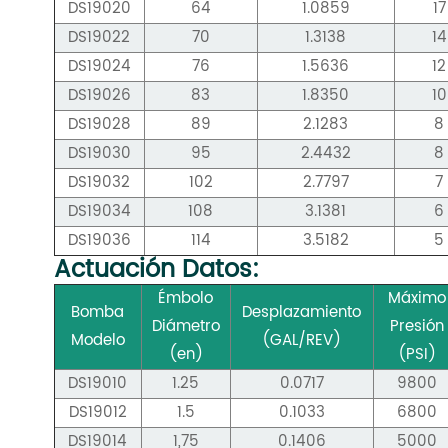
DS19020
64
1.0859
17
DS19022
70
1.3138
14
DS19024
76
1.5636
12
DS19026
83
1.8350
10
DS19028
89
2.1283
8
DS19030
95
2.4432
8
DS19032
102
2.7797
7
DS19034
108
3.1381
6
DS19036
114
3.5182
5
Actuación
Datos:
Émbolo
Máximo
Bomba
Desplazamiento
Diámetro
Presión
Modelo
(GAL/REV)
(en)
(PSI)
DS19010
1.25
0.0717
9800
DS19012
1.5
0.1033
6800
DS19014
1,75
0.1406
5000