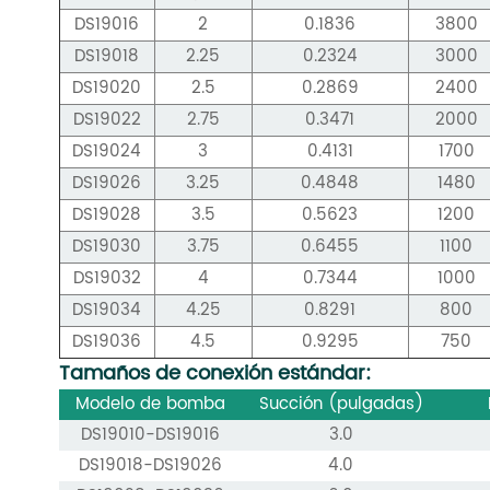
DS19016
2
0.1836
3800
DS19018
2.25
0.2324
3000
DS19020
2.5
0.2869
2400
DS19022
2.75
0.3471
2000
DS19024
3
0.4131
1700
DS19026
3.25
0.4848
1480
DS19028
3.5
0.5623
1200
DS19030
3.75
0.6455
1100
DS19032
4
0.7344
1000
DS19034
4.25
0.8291
800
DS19036
4.5
0.9295
750
Tamaños de conexión estándar:
Modelo de bomba
Succión (pulgadas)
DS19010-DS19016
3.0
DS19018-DS19026
4.0