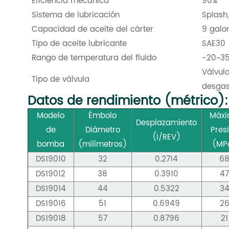
Eficiencia mecánica*
90%
Sistema de lubricación
Splash
Capacidad de aceite del cárter
9 galon
Tipo de aceite lubricante
SAE30
Rango de temperatura del fluido
-20~35
Válvula
Tipo de válvula
desgas
Datos de rendimiento (métrico):
Modelo
Émbolo
Máx
Desplazamiento
de
Diámetro
Pres
(I/REV)
bomba
(milímetros)
(
MP
DS19010
32
0.2714
6
DS19012
38
0.3910
4
DS19014
44
0.5322
3
DS19016
51
0.6949
2
DS19018
57
0.8796
21