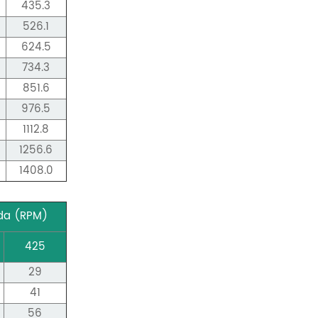
435.3
526.1
624.5
734.3
851.6
976.5
1112.8
1256.6
1408.0
da (RPM)
425
29
41
56