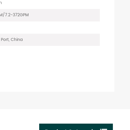
m
PM/7.2-372GPM
Port, China