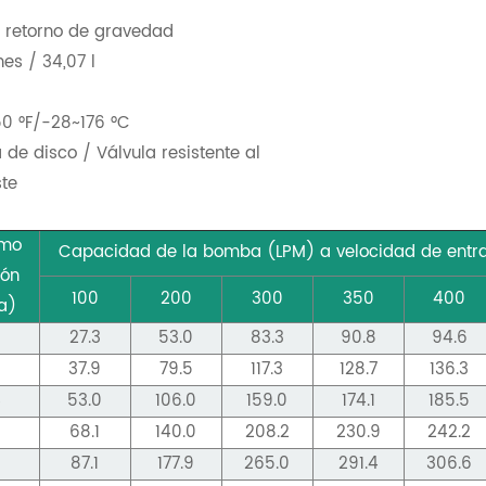
, retorno de gravedad
es / 34,07 l
0 °F/-28~176 °C
 de disco / Válvula resistente al
te
imo
Capacidad de la bomba (LPM) a velocidad de entr
ión
100
200
300
350
400
a
)
8
27.3
53.0
83.3
90.8
94.6
7
37.9
79.5
117.3
128.7
136.3
4
53.0
106.0
159.0
174.1
185.5
6
68.1
140.0
208.2
230.9
242.2
87.1
177.9
265.0
291.4
306.6