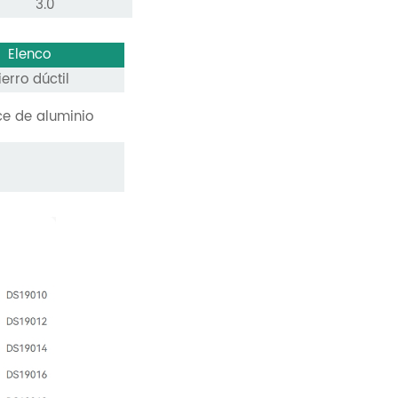
3.0
Elenco
ierro dúctil
ce de aluminio