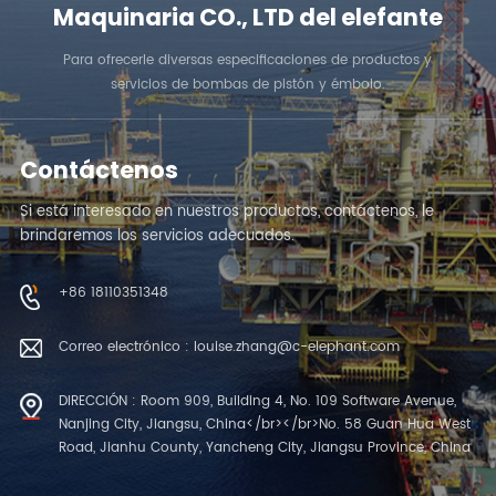
Maquinaria CO., LTD del elefante
Para ofrecerle diversas especificaciones de productos y
servicios de bombas de pistón y émbolo.
Contáctenos
Si está interesado en nuestros productos, contáctenos, le
brindaremos los servicios adecuados.
+86 18110351348
Correo electrónico : louise.zhang@c-elephant.com
DIRECCIÓN : Room 909, Building 4, No. 109 Software Avenue,
Nanjing City, Jiangsu, China</br></br>No. 58 Guan Hua West
Road, Jianhu County, Yancheng City, Jiangsu Province, China