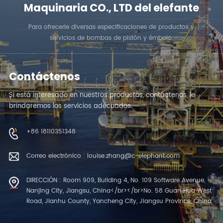
Maquinaria CO., LTD del elefante
Para ofrecerle diversas especificaciones de productos y
servicios de bombas de pistón y émbolo.
Contáctenos
Si está interesado en nuestros productos, contáctenos, le
brindaremos los servicios adecuados.
+86 18110351348
Correo electrónico : louise.zhang@c-elephant.com
DIRECCIÓN : Room 909, Building 4, No. 109 Software Avenue,
Nanjing City, Jiangsu, China</br></br>No. 58 Guan Hua West
Road, Jianhu County, Yancheng City, Jiangsu Province, China