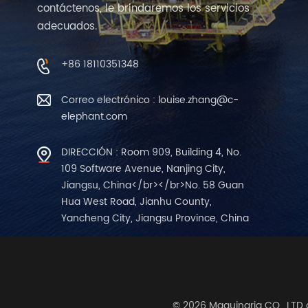
contáctenos, le brindaremos los servicios
adecuados.
+86 18110351348
Correo electrónico : louise.zhang@c-
elephant.com
DIRECCIÓN : Room 909, Building 4, No.
109 Software Avenue, Nanjing City,
Jiangsu, China</br></br>No. 58 Guan
Hua West Road, Jianhu County,
Yancheng City, Jiangsu Province, China
© 2026 Maquinaria CO., LTD 