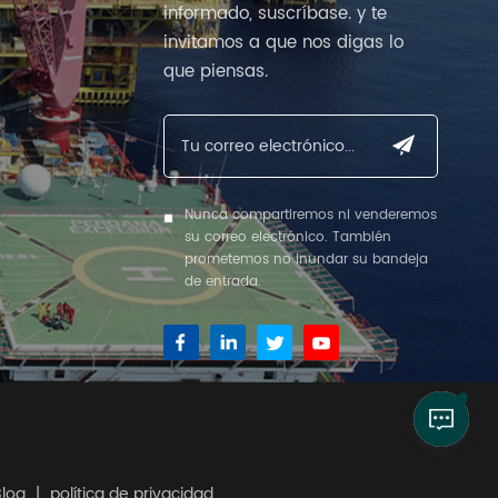
informado, suscríbase. y te
invitamos a que nos digas lo
que piensas.
Nunca compartiremos ni venderemos
su correo electrónico. También
prometemos no inundar su bandeja
de entrada.
Blog
|
política de privacidad