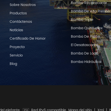
Bomba Reciprocante
Sobre Nosotros
Bomba De Alta Presión
Productos
Bomba Triple
Contáctenos
Bomba Quintuplex
Noticias
Bomba De Pistón
Certificado De Honor
El Desatascador
Proyecto
Bomba De Lodo
Servicio
Bomba Hidráulica
Blog
del elefante.
Red IPv6 compatible
Mapa del sitio
|
Xml
|