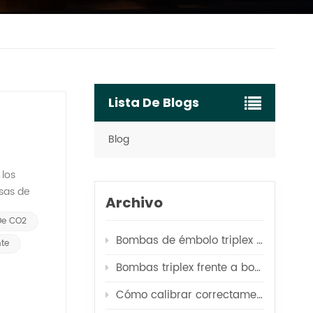
Lista De Blogs
Blog
 los
asas de
Archivo
e
De CO2
zar el
Bombas de émbolo triplex vs. quíntuplex para ósmosis inversa
es Ofrece
te
 monitoreo
Bombas triplex frente a bombas centrífugas para aplicaciones de alimentación de calderas
s
 la
Cómo calibrar correctamente su bomba de prueba de presión
ara las