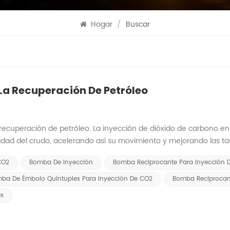
Hogar
/
Buscar
La Recuperación De Petróleo
ecuperación de petróleo. La inyección de dióxido de carbono en
sidad del crudo, acelerando así su movimiento y mejorando las t
n primer lugar, mejorar el material del cuerpo de la bomba pued
CO2
Bomba De Inyección
Bomba Reciprocante Para Inyección 
, prolongando así la vida útil del equipo. En segundo lugar, optimi
nergía y mejora la eficiencia operativa. Maquinaria para elefant
ba De Émbolo Quíntuplex Para Inyección De CO2
Bomba Reciprocan
 estaciones de bombeo con capacidades de operación autónoma y
x
 sincronizado de bomba reciprocante Sistemas a través de cliente
n tiempo real. Estas medidas no solo aumentan significativamente
s costos de mantenimiento, brindando un soporte más confiable p