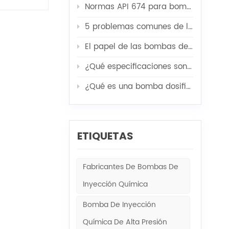
Normas API 674 para bombas de chorro
 de la
ensable
5 problemas comunes de las bombas de alta presión y sus soluciones
radas
mas de
El papel de las bombas de servicio de pozos en la acidificación, fracturación y cementación.
omplejas,
¿Qué especificaciones son las más importantes a la hora de personalizar una unidad modular para bomba de inyección de agua?
s
emplea
¿Qué es una bomba dosificadora de diafragma mecánica?
ara su uso.
O2. Al
nyección
 Reducir la
ETIQUETAS
bomba de
 bombeo al
Fabricantes De Bombas De
resión del
 presión
Inyección Química
iores y, al
Bomba De Inyección
ura
 de la
Química De Alta Presión