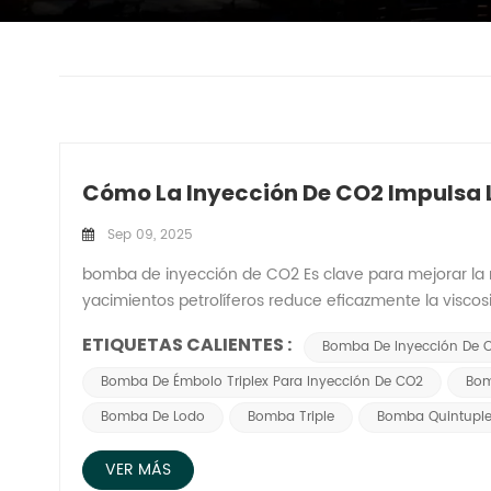
Cómo La Inyección De CO2 Impulsa 
Sep 09, 2025
bomba de inyección de CO2 Es clave para mejorar la r
yacimientos petrolíferos reduce eficazmente la visco
recuperación. 1. Mejora del rendimiento de la bombaE
ETIQUETAS CALIENTES :
Bomba De Inyección De 
aumentar su resistencia a la corrosión y su durabilidad
diseño estructural de la bomba reduce la pérdida de e
Bomba De Émbolo Triplex Para Inyección De CO2
Bom
a sus clientes un diseño de sistema inteligente de
Bomba De Lodo
Bomba Triple
Bomba Quintuple
remoto multiterminal. Este sistema permite el control
informáticos y móviles con sincronización de datos e
VER MÁS
eficiencia de la bomba, sino que también reducen lo