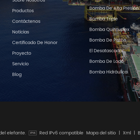
Sobre Nosotros
Bomba De Alta Presión
Productos
Bomba Triple
Contáctenos
Bomba Quintuplex
Noticias
Bomba De Pistón
Certificado De Honor
El Desatascador
Proyecto
Bomba De Lodo
Servicio
Bomba Hidráulica
Blog
del elefante.
Red IPv6 compatible
Mapa del sitio
|
Xml
|