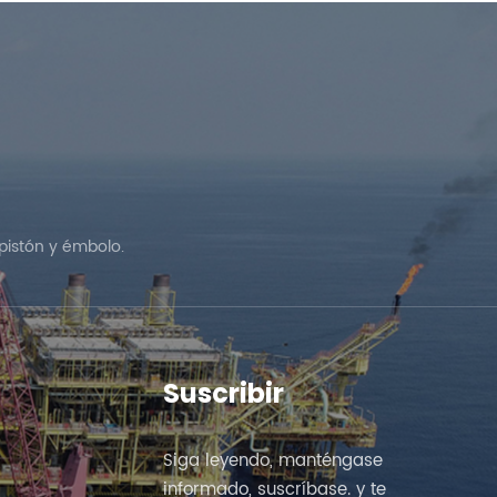
pistón y émbolo.
Suscribir
Siga leyendo, manténgase
informado, suscríbase. y te