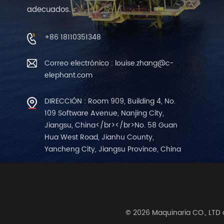
adecuados.
+86 18110351348
Correo electrónico : louise.zhang@c-
elephant.com
DIRECCIÓN : Room 909, Building 4, No.
109 Software Avenue, Nanjing City,
Jiangsu, China</br></br>No. 58 Guan
Hua West Road, Jianhu County,
Yancheng City, Jiangsu Province, China
© 2026 Maquinaria CO., LTD 