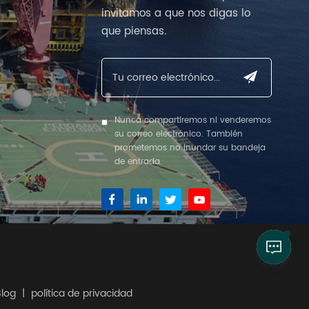
invitamos a que nos digas lo
que piensas.
Nunca compartiremos ni venderemos
su correo electrónico. También
prometemos no inundar su bandeja
de entrada.
Blog
|
política de privacidad