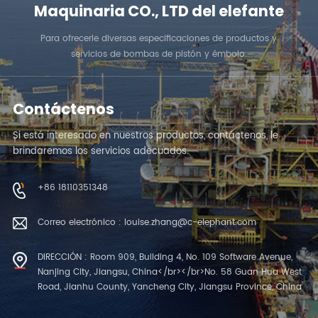
Maquinaria CO., LTD del elefante
Para ofrecerle diversas especificaciones de productos y
servicios de bombas de pistón y émbolo.
Contáctenos
Si está interesado en nuestros productos, contáctenos, le
brindaremos los servicios adecuados.
+86 18110351348
Correo electrónico : louise.zhang@c-elephant.com
DIRECCIÓN : Room 909, Building 4, No. 109 Software Avenue,
Nanjing City, Jiangsu, China</br></br>No. 58 Guan Hua West
Road, Jianhu County, Yancheng City, Jiangsu Province, China