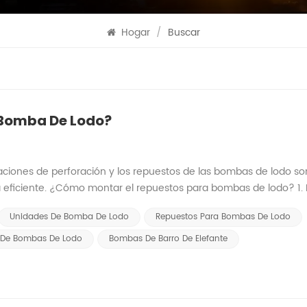
Hogar
/
Buscar
 Bomba De Lodo?
aciones de perforación y los repuestos de las bombas de lodo so
ficiente. ¿Cómo montar el repuestos para bombas de lodo? 1. E
e instalan arandelas de seguridad para evitar que los pernos se af
Unidades De Bomba De Lodo
Repuestos Para Bombas De Lodo
e bien; no se permite aflojar los pernos. 3. Al ensamblar los as
pecial atención para que no exista material extraño entre los orif
e De Bombas De Lodo
Bombas De Barro De Elefante
a válvula. El asiento de la válvula debe estar bien sujeto y no se 
r el pistón, coloque la placa de sujeción sobre el asiento del pis
a especial de desmontaje del pistón, coloque el asiento del pistón 
nta especial de desmontaje del pistón. y luego instale el pistón 