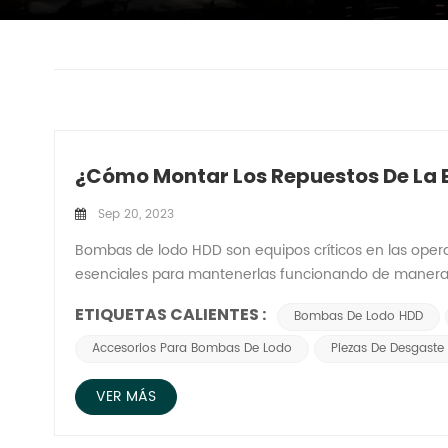
¿Cómo Montar Los Repuestos De La
Sep 20, 2023
Bombas de lodo HDD son equipos críticos en las oper
esenciales para mantenerlas funcionando de manera e
apriete de los pernos de la biela es de 193~257 Nm y s
ETIQUETAS CALIENTES :
Bombas De Lodo HDD
Todos los pernos y tuercas de conexión deben apretars
las válvulas de succión y descarga, se debe prestar es
Accesorios Para Bombas De Lodo
Piezas De Desgast
asiento de la válvula y las superficies del asiento de l
permitir que ningún perno quede suelto. 4. Al ensambla
VER MÁS
atornille el asiento del pistón para usar la herramient
para que no pueda ocurrir rotación, afloje la herramie