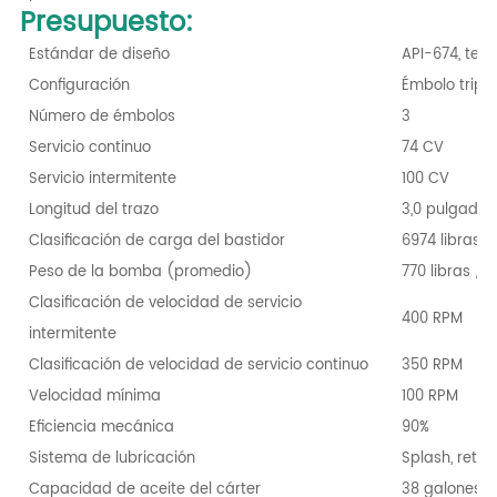
Presupuesto:
Estándar de diseño
API-674, terc
Configuración
Émbolo triple
Número de émbolos
3
Servicio continuo
74 CV
Servicio intermitente
100 CV
Longitud del trazo
3,0 pulgada
Clasificación de carga del bastidor
6974 libras /
Peso de la bomba (promedio)
770 libras / 
Clasificación de velocidad de servicio
400 RPM
intermitente
Clasificación de velocidad de servicio continuo
350 RPM
Velocidad mínima
100 RPM
Eficiencia mecánica
90%
Sistema de lubricación
Splash, reto
Capacidad de aceite del cárter
38 galones / 