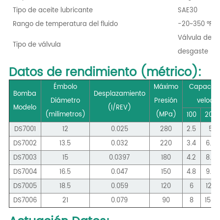
Tipo de aceite lubricante
SAE30
Rango de temperatura del fluido
-20~350 °F/-
Válvula de di
Tipo de válvula
desgaste
Datos de rendimiento (métrico):
Émbolo
Máximo
Capacida
Bomba
Desplazamiento
Diámetro
Presión
veloci
Modelo
(I/REV)
(milímetros)
(
MPa
)
100
200
DS7001
12
0.025
280
2.5
5
DS7002
13.5
0.032
220
3.4
6.4
DS7003
15
0.0397
180
4.2
8.4
DS7004
16.5
0.047
150
4.8
9.6
DS7005
18.5
0.059
120
6
12.1
DS7006
21
0.079
90
8
15.5