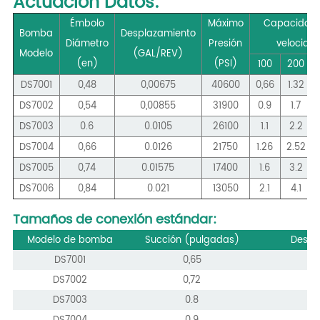
Actuación
Datos:
Émbolo
Máximo
Capacidad 
Bomba
Desplazamiento
Diámetro
Presión
velocida
Modelo
(GAL/REV)
(en)
(PSI)
100
200
DS7001
0,48
0,00675
40600
0,66
1.32
DS7002
0,54
0,00855
31900
0.9
1.7
DS7003
0.6
0.0105
26100
1.1
2.2
DS7004
0,66
0.0126
21750
1.26
2.52
DS7005
0,74
0.01575
17400
1.6
3.2
DS7006
0,84
0.021
13050
2.1
4.1
Tamaños de conexión estándar:
Modelo de bomba
Succión (pulgadas)
Desca
DS7001
0,65
0
DS7002
0,72
DS7003
0.8
0
DS7004
0.9
0