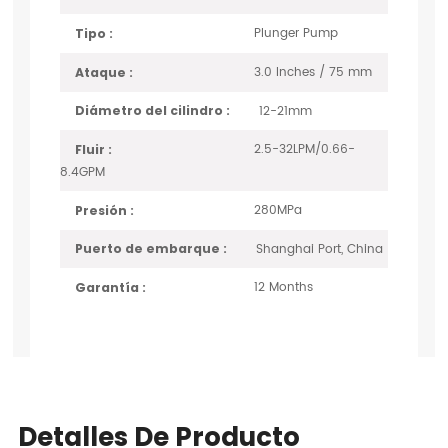
Plunger Pump
Tipo :
3.0 Inches / 75 mm
Ataque :
12-21mm
Diámetro del cilindro :
2.5-32LPM/0.66-
Fluir :
8.4GPM
280MPa
Presión :
Shanghai Port, China
Puerto de embarque :
12 Months
Garantía :
Detalles De Producto