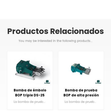
Productos Relacionados
You may be interested in the following products...
Bomba de émbolo
Bomba de prueba
BOP triple DS-25
BOP de alta presión
Tset
DS-70
La bomba de prueba BOP DS-25 es una bomba de émbolo alternativo triplex de acción simple.
La bomba de prueba BOP DS-70 es una bomba alternativa de émbolo triplex de alta presión y acción simple.