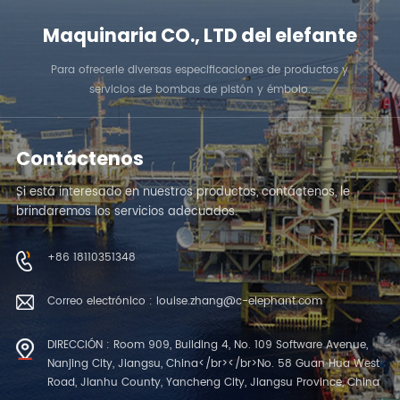
Maquinaria CO., LTD del elefante
Para ofrecerle diversas especificaciones de productos y
servicios de bombas de pistón y émbolo.
Contáctenos
Si está interesado en nuestros productos, contáctenos, le
brindaremos los servicios adecuados.
+86 18110351348
Correo electrónico : louise.zhang@c-elephant.com
DIRECCIÓN : Room 909, Building 4, No. 109 Software Avenue,
Nanjing City, Jiangsu, China</br></br>No. 58 Guan Hua West
Road, Jianhu County, Yancheng City, Jiangsu Province, China