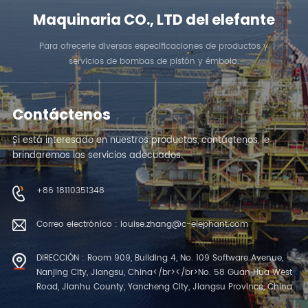
Maquinaria CO., LTD del elefante
Para ofrecerle diversas especificaciones de productos y
servicios de bombas de pistón y émbolo.
Contáctenos
Si está interesado en nuestros productos, contáctenos, le
brindaremos los servicios adecuados.
+86 18110351348
Correo electrónico : louise.zhang@c-elephant.com
DIRECCIÓN : Room 909, Building 4, No. 109 Software Avenue,
Nanjing City, Jiangsu, China</br></br>No. 58 Guan Hua West
Road, Jianhu County, Yancheng City, Jiangsu Province, China