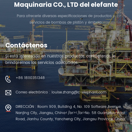
Maquinaria CO., LTD del elefante
Para ofrecerle diversas especificaciones de productos y
servicios de bombas de pistón y émbolo.
Contáctenos
Si está interesado en nuestros productos, contáctenos, le
brindaremos los servicios adecuados.
+86 18110351348
Correo electrónico : louise.zhang@c-elephant.com
DIRECCIÓN : Room 909, Building 4, No. 109 Software Avenue,
Nanjing City, Jiangsu, China</br></br>No. 58 Guan Hua West
Road, Jianhu County, Yancheng City, Jiangsu Province, China