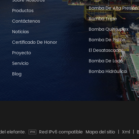
Sobre Nosotros
Bomba De Alta Presión
Productos
Bomba Triple
Contáctenos
Bomba Quintuplex
Noticias
Bomba De Pistón
Certificado De Honor
El Desatascador
Proyecto
Bomba De Lodo
Servicio
Bomba Hidráulica
Blog
del elefante.
Red IPv6 compatible
Mapa del sitio
|
Xml
|