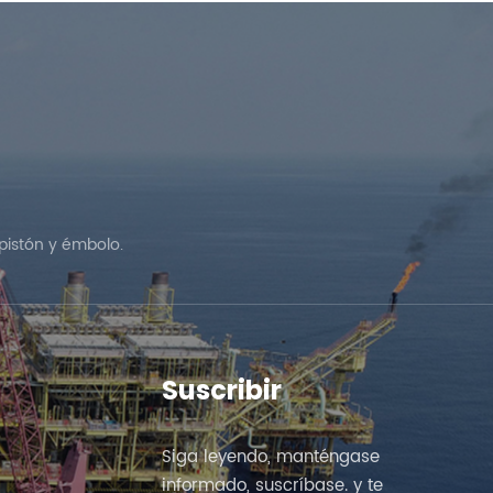
pistón y émbolo.
Suscribir
Siga leyendo, manténgase
informado, suscríbase. y te