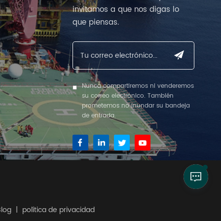
invitamos a que nos digas lo
que piensas.
Nunca compartiremos ni venderemos
su correo electrónico. También
prometemos no inundar su bandeja
de entrada.
Blog
|
política de privacidad