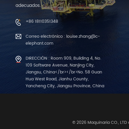
adecuados.
+86 18110351348
Correo electrónico : louise.zhang@c-
elephant.com
DIRECCIÓN : Room 909, Building 4, No.
109 Software Avenue, Nanjing City,
Jiangsu, China</br></br>No. 58 Guan
Hua West Road, Jianhu County,
Yancheng City, Jiangsu Province, China
© 2026 Maquinaria CO., LTD 