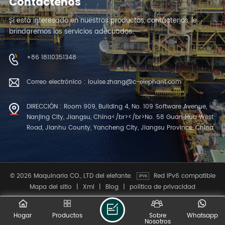
Contáctenos
Si está interesado en nuestros productos, contáctenos, le
brindaremos los servicios adecuados.
+86 18110351348
Correo electrónico : louise.zhang@c-elephant.com
DIRECCIÓN : Room 909, Building 4, No. 109 Software Avenue,
Nanjing City, Jiangsu, China</br></br>No. 58 Guan Hua West
Road, Jianhu County, Yancheng City, Jiangsu Province, China
© 2026 Maquinaria CO., LTD del elefante.
Red IPv6 compatible
Mapa del sitio
|
Xml
|
Blog
|
política de privacidad
Hogar
Productos
Sobre
Whatsapp
Nosotros