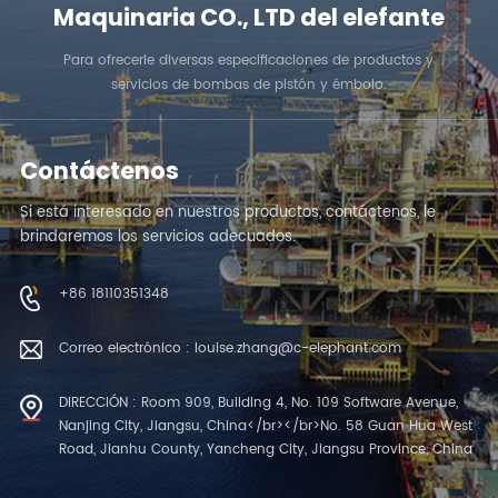
Maquinaria CO., LTD del elefante
Para ofrecerle diversas especificaciones de productos y
servicios de bombas de pistón y émbolo.
Contáctenos
Si está interesado en nuestros productos, contáctenos, le
brindaremos los servicios adecuados.
+86 18110351348
Correo electrónico : louise.zhang@c-elephant.com
DIRECCIÓN : Room 909, Building 4, No. 109 Software Avenue,
Nanjing City, Jiangsu, China</br></br>No. 58 Guan Hua West
Road, Jianhu County, Yancheng City, Jiangsu Province, China