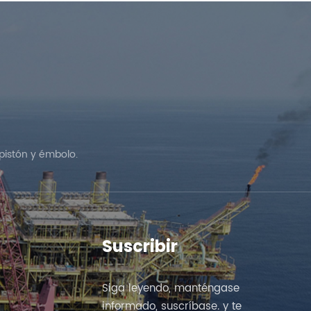
pistón y émbolo.
Suscribir
Siga leyendo, manténgase
informado, suscríbase. y te