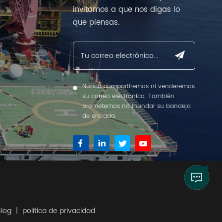
invitamos a que nos digas lo
que piensas.
Nunca compartiremos ni venderemos
su correo electrónico. También
prometemos no inundar su bandeja
de entrada.
Blog
|
política de privacidad