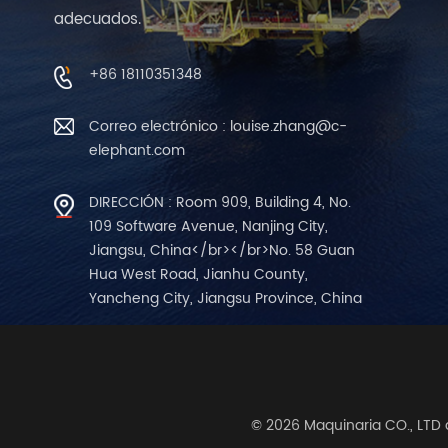
adecuados.
+86 18110351348
Correo electrónico : louise.zhang@c-
elephant.com
DIRECCIÓN : Room 909, Building 4, No.
109 Software Avenue, Nanjing City,
Jiangsu, China</br></br>No. 58 Guan
Hua West Road, Jianhu County,
Yancheng City, Jiangsu Province, China
© 2026 Maquinaria CO., LTD 