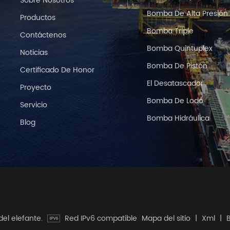
Sobre Nosotros
Bomba De Alta Presión
Productos
Bomba Triple
Contáctenos
Bomba Quintuplex
Noticias
Bomba De Pistón
Certificado De Honor
El Desatascador
Proyecto
Bomba De Lodo
Servicio
Bomba Hidráulica
Blog
del elefante.
Red IPv6 compatible
Mapa del sitio
|
Xml
|