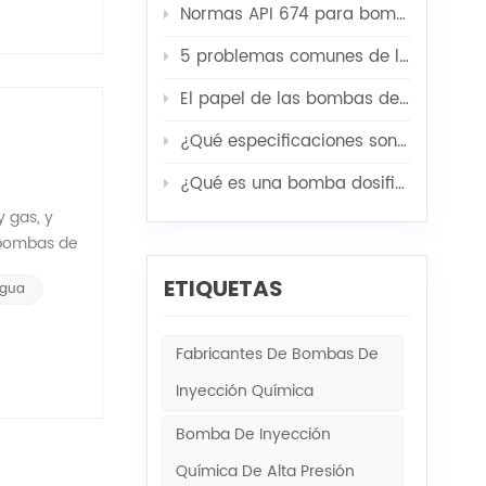
 bombas de
Normas API 674 para bombas de chorro
ón de
o
5 problemas comunes de las bombas de alta presión y sus soluciones
 del pozo.
El papel de las bombas de servicio de pozos en la acidificación, fracturación y cementación.
s en el
za
¿Qué especificaciones son las más importantes a la hora de personalizar una unidad modular para bomba de inyección de agua?
e afecta la
 interior
¿Qué es una bomba dosificadora de diafragma mecánica?
ruya y
 gas, y
 bombas de
e
yectar
ETIQUETAS
 formación
Agua
udo se
n
s bombas
nciones tan
y gas,
Fabricantes De Bombas De
la
tar:
la
Inyección Química
ando
enudo no es
Bomba De Inyección
te
mba de
Química De Alta Presión