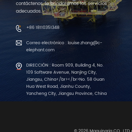
contáctenos, le brindaremos los servicios
adecuados.
+86 18110351348
Correo electrónico : louise.zhang@c-
elephant.com
DIRECCIÓN : Room 909, Building 4, No.
109 Software Avenue, Nanjing City,
Jiangsu, China</br></br>No. 58 Guan
Hua West Road, Jianhu County,
Yancheng City, Jiangsu Province, China
© 2026 Maquinaria CO., LTD 