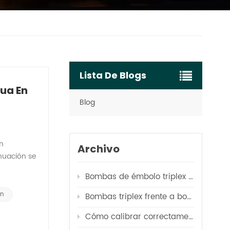
Lista De Blogs
gua En
Blog
n
Archivo
inuación se
Bombas de émbolo triplex vs. quíntuplex para ósmosis inversa
cidad de
, el
ón
Bombas triplex frente a bombas centrífugas para aplicaciones de alimentación de calderas
n de agua
Cómo calibrar correctamente su bomba de prueba de presión
el pozo