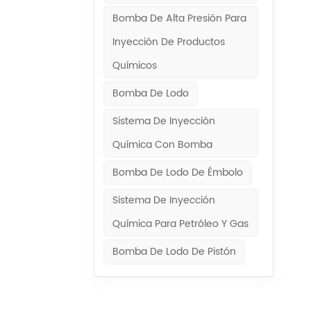
ación
Bomba De Alta Presión Para
ra
Inyección De Productos
ión para
racturación
Químicos
tróleo y
Bomba De Lodo
es de
Sistema De Inyección
 de la
Química Con Bomba
Bomba De Lodo De Émbolo
Sistema De Inyección
Química Para Petróleo Y Gas
Bomba De Lodo De Pistón