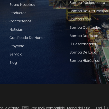
Bomba Reciprocante
Sobre Nosotros
Bomba De Alta Presión
Productos
Bomba Triple
Contáctenos
Bomba Quintuplex
Noticias
Bomba De Pistón
Certificado De Honor
El Desatascador
Proyecto
Bomba De Lodo
Servicio
Bomba Hidráulica
Blog
del elefante.
Red IPv6 compatible
Mapa del sitio
|
Xml
|