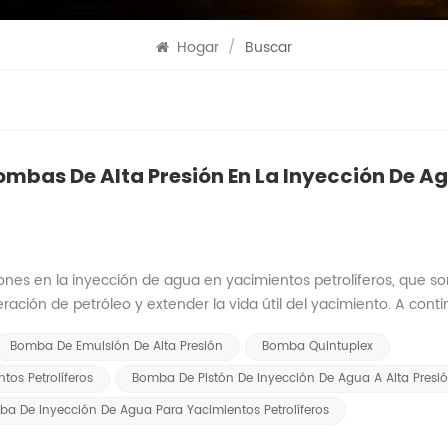
Hogar
/
Buscar
ombas De Alta Presión En La Inyección De A
nes en la inyección de agua en yacimientos petrolíferos, que so
ración de petróleo y extender la vida útil del yacimiento. A cont
 bombas de alta presión en la inyección de agua en yacimientos
Bomba De Emulsión De Alta Presión
Bomba Quintuplex
ucción: Durante el proceso de recuperación de petróleo, la capa
iempo. Para aumentar la eficiencia de la recuperación de petróleo
os Petrolíferos
Bomba De Pistón De Inyección De Agua A Alta Presi
 inyectando agua a alta presión. A Bomba de pistón de inyecció
a De Inyección De Agua Para Yacimientos Petrolíferos
nyectar agua en el pozo, lo que impulsa e impulsa el petróleo en 