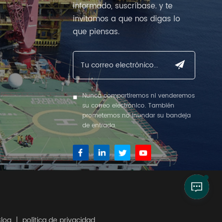
informado, suscríbase. y te
invitamos a que nos digas lo
que piensas.
Nunca compartiremos ni venderemos
su correo electrónico. También
prometemos no inundar su bandeja
de entrada.
Blog
|
política de privacidad