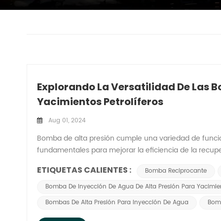
Explorando La Versatilidad De Las B
Yacimientos Petrolíferos
Aug 01, 2024
Bomba de alta presión cumple una variedad de funcio
fundamentales para mejorar la eficiencia de la recupe
detallan algunas de las funciones principales de las
ETIQUETAS CALIENTES :
Bomba Reciprocante
petrolíferos: Campaña hídrica para aumentar la prod
producción de los pozos petroleros disminuye con el t
Bomba De Inyección De Agua De Alta Presión Para Yacimient
petróleo crudo se puede impulsar a través del campo
Bombas De Alta Presión Para Inyección De Agua
Bomb
a alta presión Proporciona la presión requerida para i