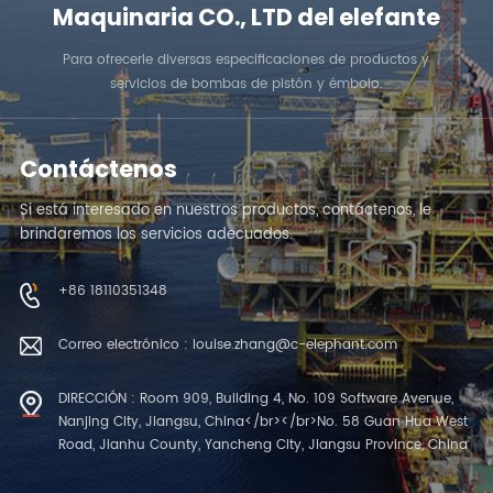
Maquinaria CO., LTD del elefante
Para ofrecerle diversas especificaciones de productos y
servicios de bombas de pistón y émbolo.
Contáctenos
Si está interesado en nuestros productos, contáctenos, le
brindaremos los servicios adecuados.
+86 18110351348
Correo electrónico : louise.zhang@c-elephant.com
DIRECCIÓN : Room 909, Building 4, No. 109 Software Avenue,
Nanjing City, Jiangsu, China</br></br>No. 58 Guan Hua West
Road, Jianhu County, Yancheng City, Jiangsu Province, China