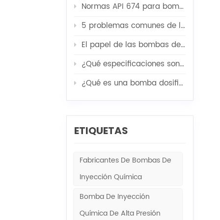
Normas API 674 para bombas de chorro
s, lo que
na amplia
5 problemas comunes de las bombas de alta presión y sus soluciones
as bombas
tos
El papel de las bombas de servicio de pozos en la acidificación, fracturación y cementación.
Esto
¿Qué especificaciones son las más importantes a la hora de personalizar una unidad modular para bomba de inyección de agua?
as o
a
¿Qué es una bomba dosificadora de diafragma mecánica?
dad, lo que
vidad y el
ETIQUETAS
Fabricantes De Bombas De
Inyección Química
Bomba De Inyección
Química De Alta Presión