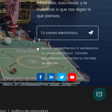
informado, suscríbase. y te
invitamos a que nos digas lo
que piensas.
Nunca compartiremos ni venderemos
su correo electrónico. También
prometemos no inundar su bandeja
de entrada.
Blog
|
política de privacidad