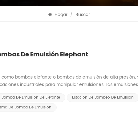
Hogar
/
Buscar
ombas De Emulsión Elephant
 como bombas elefante o bombas de emulsión de alta presión, 
licaciones industriales para manipular emulsiones. Las emulsione
gua, estabilizadas con la ayuda de un agente emulsionante. Las 
Bomba De Emulsión De Elefante
Estación De Bombeo De Emulsión
te estas emulsiones, entregando altas presiones y manteniend
as de emulsión elefante:Las bombas elefante funcionan según el
tema De Bomba De Emulsión
gmas alternativos para desplazar la emulsión, creando presión que
de emulsión tipo elefante se utilizan principalmente para bombea
s de yacimientos petrolíferos. Algunas ventajas clave del uso d
n: estas bombas pueden generar altas presiones para cumplir co