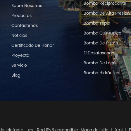
Bomba Reciprocante
Sobre Nosotros
Bomba De Alta Presión
Productos
Bomba Triple
Contáctenos
Bomba Quintuplex
Noticias
Bomba De Pistón
Certificado De Honor
El Desatascador
Proyecto
Bomba De Lodo
Servicio
Bomba Hidráulica
Blog
del elefante.
Red IPv6 compatible
Mapa del sitio
|
Xml
|