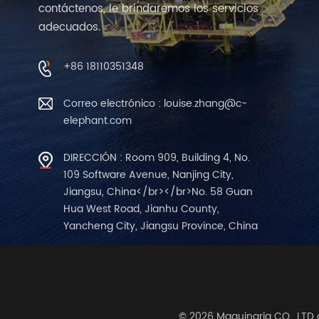
contáctenos, le brindaremos los servicios
adecuados.
+86 18110351348
Correo electrónico : louise.zhang@c-
elephant.com
DIRECCIÓN : Room 909, Building 4, No.
109 Software Avenue, Nanjing City,
Jiangsu, China</br></br>No. 58 Guan
Hua West Road, Jianhu County,
Yancheng City, Jiangsu Province, China
© 2026 Maquinaria CO., LTD 