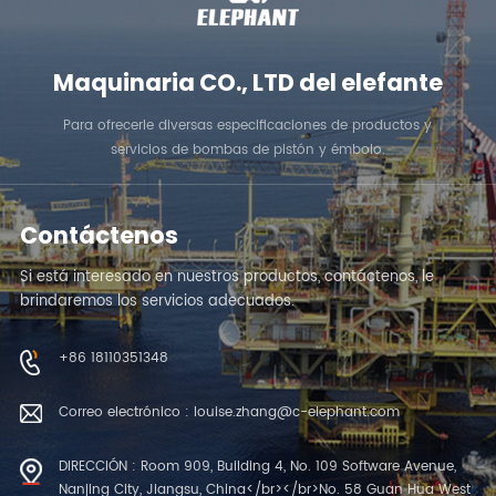
Maquinaria CO., LTD del elefante
Para ofrecerle diversas especificaciones de productos y
servicios de bombas de pistón y émbolo.
Contáctenos
Si está interesado en nuestros productos, contáctenos, le
brindaremos los servicios adecuados.
+86 18110351348
Correo electrónico : louise.zhang@c-elephant.com
DIRECCIÓN : Room 909, Building 4, No. 109 Software Avenue,
Nanjing City, Jiangsu, China</br></br>No. 58 Guan Hua West