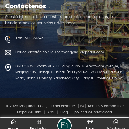
Contáctenos
Si está interesado en nuestros productos, contáctenos, le
brindaremos los servicios adecuados.
+86 18110351348
Correo electrónico : louise.zhang@c-elephant.com
DIRECCIÓN : Room 909, Building 4, No. 109 Software Avenue,
Nanjing City, Jiangsu, China</br></br>No. 58 Guan Hua West
Road, Jianhu County, Yancheng City, Jiangsu Province, China
© 2026 Maquinaria CO., LTD del elefante.
Red IPv6 compatible
Mapa del sitio
|
Xml
|
Blog
|
política de privacidad
Hogar
Productos
Sobre
Whatsapp