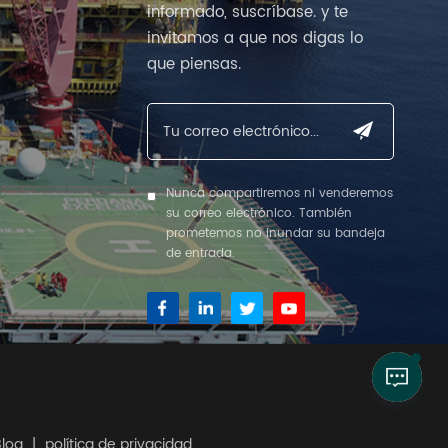
informado, suscríbase. y te
invitamos a que nos digas lo
que piensas.
Nunca compartiremos ni venderemos
su correo electrónico. También
prometemos no inundar su bandeja
de entrada.
Blog
|
política de privacidad