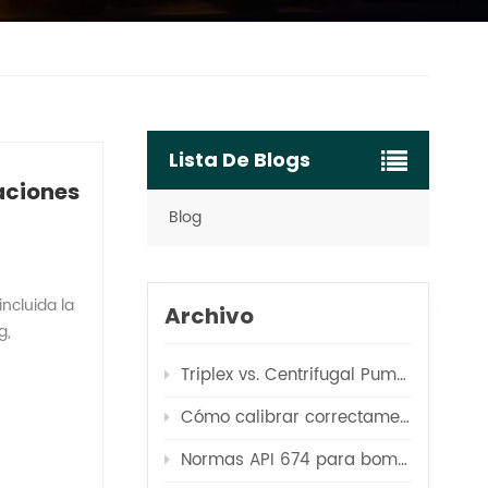
Lista De Blogs
aciones
Blog
ncluida la
Archivo
g,
 de
Triplex vs. Centrifugal Pumps for Boiler Feed Applications
lodo
un
Cómo calibrar correctamente su bomba de prueba de presión
operaciones
Normas API 674 para bombas de chorro
mo un