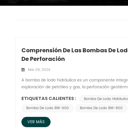
Comprensión De Las Bombas De Lodo
De Perforación
Mar 06, 2024
A bomba de lodo hidráulica es un componente integral d
exploración de petróleo y gas, la perforación geotérm
profundizaremos en los fundamentos de las bombas de
ETIQUETAS CALIENTES :
Bomba De Lodo Hidráulic
Elephant Machinery CO., LTD en la fabricación de bom
hidráulica?Una bomba de lodo hidráulica, también c
Bomba De Lodo BW-600
Bomba De Lodo BW-800
dispositivo diseñado para bombear lodo de perforaci
de perforación. A diferencia de las bombas accion
VER MÁS