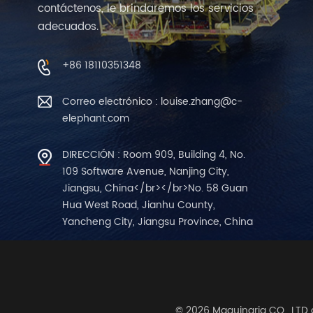
contáctenos, le brindaremos los servicios
adecuados.
+86 18110351348
Correo electrónico : louise.zhang@c-
elephant.com
DIRECCIÓN : Room 909, Building 4, No.
109 Software Avenue, Nanjing City,
Jiangsu, China</br></br>No. 58 Guan
Hua West Road, Jianhu County,
Yancheng City, Jiangsu Province, China
© 2026 Maquinaria CO., LTD 