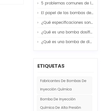
s o émbolos
5 problemas comunes de las bombas de alta presión y sus soluciones
odo
aria para
El papel de las bombas de servicio de pozos en la acidificación, fracturación y cementación.
friamiento
¿Qué especificaciones son las más importantes a la hora de personalizar una unidad modular para bomba de inyección de agua?
o de
er la
¿Qué es una bomba dosificadora de diafragma mecánica?
s de
sporta
¿Qué es una bomba de diafragma de alta presión para procesos industriales?
ol de
la presión
ozo. Las
ETIQUETAS
ente el
uda a
ceder a
Fabricantes De Bombas De
ón fluidas
 su socio
Inyección Química
obre su
Bomba De Inyección
Química De Alta Presión