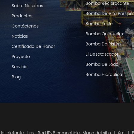
Bomba Reciprocante
Sobre Nosotros
Bomba De Alta Presión
Productos
Bomba Triple
Contáctenos
Bomba Quintuplex
Noticias
Bomba De Pistón
Certificado De Honor
El Desatascador
Proyecto
Bomba De Lodo
Servicio
Bomba Hidráulica
Blog
del elefante.
Red IPv6 compatible
Mapa del sitio
|
Xml
|