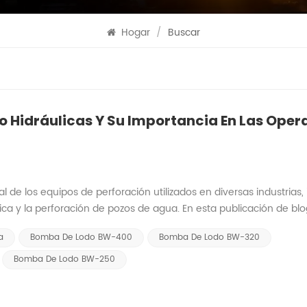
Hogar
/
Buscar
 Hidráulicas Y Su Importancia En Las Oper
e los equipos de perforación utilizados en diversas industrias, i
ica y la perforación de pozos de agua. En esta publicación de blo
 lodo hidráulicas, sus funciones y destacaremos la experiencia
a
Bomba De Lodo BW-400
Bomba De Lodo BW-320
bas de lodo hidráulicas de alta calidad. ¿Qué es una bomba de 
onocida como bomba alternativa accionada hidráulicamente, es 
Bomba De Lodo BW-250
ón (también conocido como fluido de perforación) durante las 
adas mecánicamente que dependen de una fuente de energía co